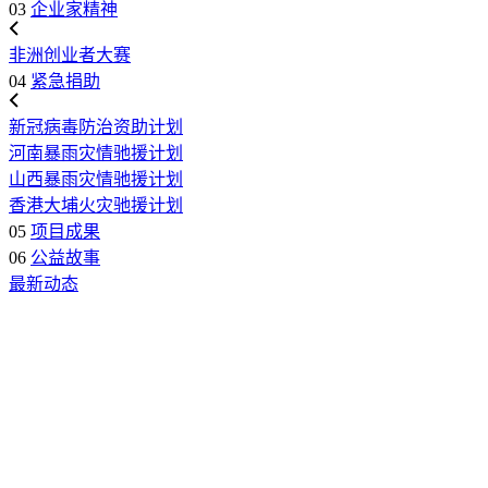
03
企业家精神
非洲创业者大赛
04
紧急捐助
新冠病毒防治资助计划
河南暴雨灾情驰援计划
山西暴雨灾情驰援计划
香港大埔火灾驰援计划
05
项目成果
06
公益故事
最新动态