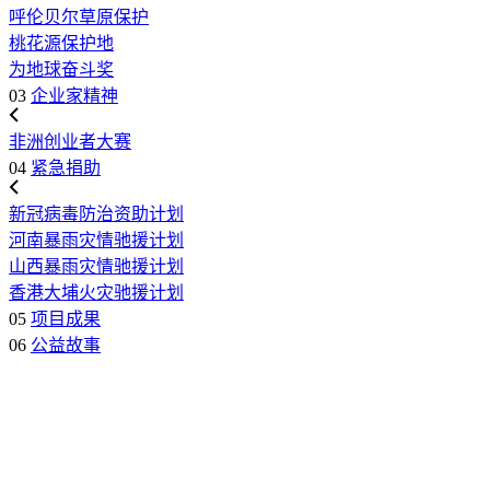
呼伦贝尔草原保护
桃花源保护地
为地球奋斗奖
03
企业家精神
非洲创业者大赛
04
紧急捐助
新冠病毒防治资助计划
河南暴雨灾情驰援计划
山西暴雨灾情驰援计划
香港大埔火灾驰援计划
05
项目成果
06
公益故事