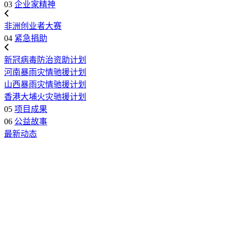
03
企业家精神
非洲创业者大赛
04
紧急捐助
新冠病毒防治资助计划
河南暴雨灾情驰援计划
山西暴雨灾情驰援计划
香港大埔火灾驰援计划
05
项目成果
06
公益故事
最新动态