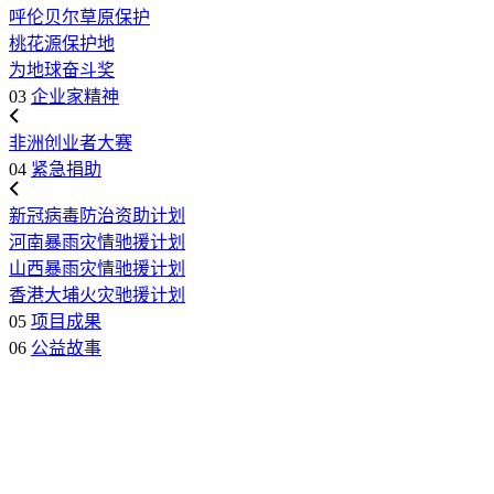
呼伦贝尔草原保护
桃花源保护地
为地球奋斗奖
03
企业家精神
非洲创业者大赛
04
紧急捐助
新冠病毒防治资助计划
河南暴雨灾情驰援计划
山西暴雨灾情驰援计划
香港大埔火灾驰援计划
05
项目成果
06
公益故事