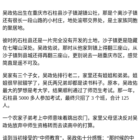
吴政佑出生在重庆市石柱县沙子镇湖镇公社，那是个离沙子镇
还有很长一段山路的小村庄，地处渝鄂交界处，是土家族同胞
的聚居地。
彼时的石柱县还是一片完全没有开发的土地，沙子镇更是隐藏
在七曜山深处。吴政佑说，那时从他家到镇上得翻三座山，从
沙子镇到县城还得再翻三座山，更别说去一趟重庆市区，感觉
简直是遥不可及。
吴家有三个子女，吴政佑排行老二，家里还有姐姐和弟弟。姐
姐很早就辍学了，吴氏两兄弟却都是读书料子。原本，吴政佑
最大的梦想是考大学，结果顺利通过了师范生考试。那一年，
石柱县 5000 多人参加考试，最终只招了 3 个班，合计 125
人。
一个农家子弟考上中师意味着跳出农门，家里父母坚决反对吴
政佑放弃中师生资格转而去读高中的打算。
谈到当初接受的“中师教育”，吴政佑十分感慨：“那时候的中