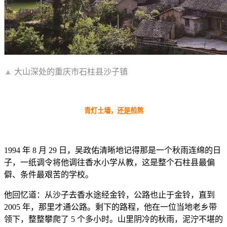
▲
大山深处的重庆市石柱县沙子镇
青灯土墙，还是煎熬
1994 年 8 月 29 日，吴政佑清晰地记得那是一个秋雨连绵的日
子，一纸调令将他调往香水小学从教，这是整个石柱县最偏
僻、条件最艰苦的学校。
他回忆道：从沙子去香水途经金铃，公路也止于金铃，直到
2005 年，那里才通公路。剩下的路程，他在一位当地老乡带
领下，整整攀爬了 5 个多小时。山里阴冷的秋雨，泥泞不堪的