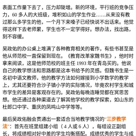
表面工作量下去了，压力却陡增。新的环境，平行班的竞争压
力，60 多人的大班级，堆积如山的学生作业……从来没有教
过那么多学生的他，一个月下来嗓子已经快说不出话来。他觉
得这样下去老师累，学生也不一定学得好。想办法，找出路，
刻不容缓。
吴政佑的办公桌上堆满了各种教育相关的著作，有些书甚至是
他从师范校一直保留到现在。《教育改革家魏书生》，他时时
拿来阅读，这是他师范校的班主任 1993 年在青岛买的。他说
自己的教学想法和思路都是这本书给予的灵感。但魏书生是一
名初中语文教师，他的教学方法如何嫁接到小学数学的教学
上，尤其还要符合沙子镇小学的实际情况，毕竟农村学生和城
市学生的差异是客观存在的。吴政佑每晚连睡觉都在冥思苦
想。他还通过各种渠道去了解其他学校的教学探索，如山东的
杜郎口中学、重庆的凤鸣山中学等等。
最后吴政佑融会贯通出一套适合当地教学情况的
“
三步教学
法
”
：首先在班里组建小组（ 4 人或 6 人），每组设正副组
长，将成绩相对好中差的学生均衡搭配。成绩优秀的学生与成