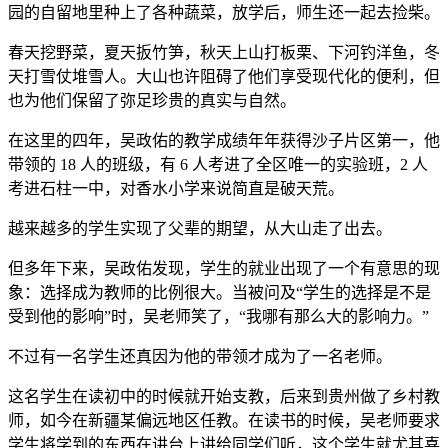
园的自留地里种上了各种蔬菜，放学后，师生还一起去捡柴。
春天挖野菜，夏天扳竹笋，秋天上山打板栗、下河钓洋鱼，冬
天打雪仗堆雪人。大山也许阻碍了他们享受现代化的便利，但
也为他们保留了弥足珍贵的真实与自然。
在这里的四年，吴政佑的教学成绩年年获得沙子片区第一，他
带领的 18 人的班级，有 6 人考进了全区唯一的实验班，2 人
考进石柱一中，对香水小学来说简直是破天荒。
越来越多的学生实现了父辈的期望，从大山走了出去。
但多年下来，吴政佑发现，学生的就业出现了一个有意思的现
象：选择成为教师的比例很大。当被问及“学生的选择是不是
受到他的影响”时，吴老师笑了，“我哪有那么大的影响力。”
不过有一名学生还真因为他的带领才成为了一名老师。
这名学生在读初中的时候就开始支教，后来到贵州做了乡村教
师，如今在新疆某偏远地区任教。在读书的时候，吴老师要求
学生将学到的东西在讲台上讲给同学们听，这个学生就尤其喜