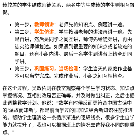
绩较差的学生结成师徒关系，两名中等生成绩的学生则相互督
促。
第一步，
教师领讲
：老师先将知识点、例题讲一遍。
第二步，
学生仿讲
：学生按照老师的讲法再讲一遍。先
是自讲，然后是同学之间互讲，师傅先给徒弟讲，再由
徒弟给师傅复述。如果遇到很重要的知识点或者较难的
题目，还有小组内讲。最后一名学生到讲台上给全班同
学讲。
第三步，
巩固练习，当场检测
：学生当天的家庭作业基
本可以当堂完成。完成作业后，小组之间互相检查。
在这个过程，吴政佑则在教室观察每个学生学习状态、知识点
掌握情况、互相批改是否正确等，并及时做出纠正，之后也据
此调整教学计划。他说：“数学有时候反而更符合中国古话中
的‘温故而知新’，都是前面学过的旧知识结合新知识往前推进
的。帮助学生理清这一条循序渐进的逻辑线条，很多学生自学
能力就提升了，我也可以根据班上的情况去选择我不同的侧重
点。”