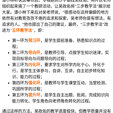
谭小林听说这事以后，专程跑到沙子镇找吴政佑，将片区老师
组织起来搞了一个教研活动，让吴政佑将“三步教学法”展示给
大家。谭小林下来后对吴老师说，“很感动在这样偏僻的地方
依然有对教育孜孜不倦的追求和探索，吴老师你是有想法，有
追求的人。”他也提出了自己的建议，最终，“三步教学法”改
进为
“
五环教学法
”
，即：
第一环为
预习环
，是学生提前准备、熟悉知识点的过
程；
第二环为
导向环
，是教师引导、点拨学生知识迷津，实
现目标导向与问题导向的过程；
第三环为
内化环
，要求学生对所学内化于心、外化于
行，是学生主体参与，自讲、互讲，自主初步转化知
识、能力的过程；
第四环为
强化环
，是教师与学生课堂互动，当堂检测、
巩固所学的过程；
第五环为
提升环
，是学生自主出题、批阅，完成知识向
能力转化、学生角色向老师角色转化的过程。
通过这样的方法，吴政佑的教学进度极快，但教学质量并没有