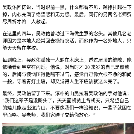
吴政佑回忆说，当时眼前一黑，什么都看不见，越挣扎越往下
掉，内心充满了绝望感和无力感。最后，同行的另两名老师费
尽周折才将二人救起。
在这里的四年，吴政佑曾动过下海做生意的念头。其他几名老
师因为是本地人经常回去操持农活，而他作为一名外地人，只
能天天留在学校。
每到晚上，吴政佑孤独一人躺在木床上，透过屋顶的缝隙，能
依稀看到星空在闪烁。他说，对当时才 20 来岁的自己是煎熬
的，后悔与懊恼压得他喘不过气，感觉自己像六根不净的和尚
一般，守着青灯土墙，却又觉得人生不应该就这么完了。
最终，吴政佑留了下来。淳朴的山民拉着吴政佑的手对他说；
“我们这辈子是没盼头了，天天面朝黄土背朝天，只希望自己
的娃儿能走出这片山，不要像我们一样没知识，一辈子就困在
里面咯。吴老师，我们家娃子交给你放心。”