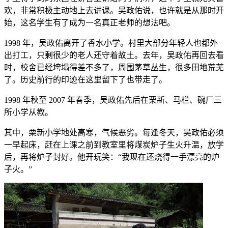
欢，非常积极主动地上去讲课。吴政佑说，也许就是从那时开
始，这名学生有了成为一名真正老师的想法吧。
1998 年，吴政佑离开了香水小学。村里大部分年轻人也都外
出打工，只剩很少的老人还守着故土。去年，吴政佑再回去看
时，校舍已经垮塌得差不多了，周围茅草丛生，很多田地荒芜
了。历史前行的印迹在这里留下了也带走了。
1998 年秋至 2007 年春季，吴政佑先后在栗新、马栏、碗厂三
所小学从教。
其中，栗新小学地处高寒，气候恶劣。每逢冬天，吴政佑必须
一早起床，赶在上课之前到教室里将煤炭炉子生火升温，放学
后，再将炉子封好。他开玩笑：“我现在还烧得一手漂亮的炉
子火。”