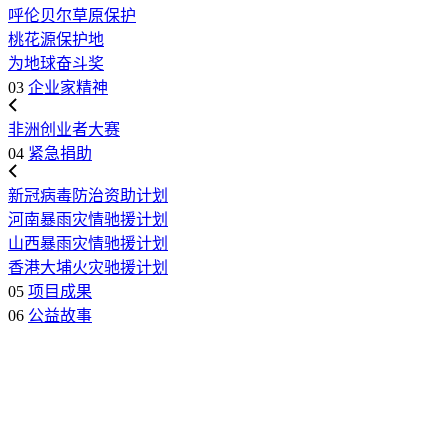
呼伦贝尔草原保护
桃花源保护地
为地球奋斗奖
03
企业家精神
非洲创业者大赛
04
紧急捐助
新冠病毒防治资助计划
河南暴雨灾情驰援计划
山西暴雨灾情驰援计划
香港大埔火灾驰援计划
05
项目成果
06
公益故事