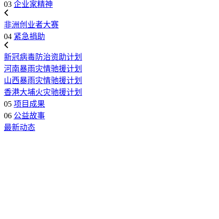
03
企业家精神
非洲创业者大赛
04
紧急捐助
新冠病毒防治资助计划
河南暴雨灾情驰援计划
山西暴雨灾情驰援计划
香港大埔火灾驰援计划
05
项目成果
06
公益故事
最新动态