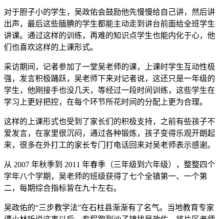
对于胆子小的学生，吴政佑会鼓励他先慢慢给自己讲，然后讲
出声，最后这些腼腆的学生都能主动走到讲台前面给全班学生
讲课。通过这样的训练，再难的知识点学生也能内化于心，他
们也喜欢这样的上课形式。
采访期间，记者参加了一堂吴老师的课，上课时学生互动性极
强，发言积极踊跃，吴老师下来对记者说，这还只是一年级的
学生，他刚接手也没几天，等经过一段时间训练，这些学生在
学习上更好把控，在每个环节所花时间的分配上更为合理。
这样的上课形式也受到了家长们的积极支持，之前有些孩子不
爱发言，在家里很沉闷，通过各种锻炼，孩子变得乐观开朗起
来，很多在外打工的家长专门打电话回来对吴老师表示感谢。
从 2007 年秋季到 2011 年春季（三年级到六年级），整整四个
学年八个学期，吴老师的班级获得了七个全镇第一、一个第
二，每期综合指标皆在九十左右。
吴政佑的“三步教学法”在石柱县渐渐有了名气。当地教育专家