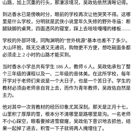
山路，加上沉重的行头，那凄凉境况，吴政佑依然清晰记得。
到达香水已是傍晚时分，眼前的学校再次让他哭笑不得。这哪
里是什么学校，分明就是武侠小说里年久失修的野外寺庙：断
腿缺脚的桌凳，四面透风的寝室，踩上去吱吱嘎嘎的楼板……
学校的外部环境，同陶渊明的“世外桃源”基本也差不了多少。
大山环抱，既无交通又无通讯，购物更不方便，想吃碗面条都
必须走上 2 小时的山路才能买到。
当时香水小学总共有学生 186 人，教师 6 人。吴政佑承包了整
个三年级的课程以及一、二年级的音体美。在这所学校，每年
开学对于老师们来说是一个大日子，也是一个苦日子。学生的
教材必须由老师亲自背上去，而作为青年教师，吴政佑自然是
主力。
他对其中一次背教材的经历印象尤其深刻。那天是正月十七，
山里积了厚厚的雪，根本分不清哪里是路哪里是沟。一名老师
不小心踩空，眼看要掉进雪窟窿，吴政佑下意识地去抓他，结
果一起掉了进去，积雪一下子就将两人掩埋住了。