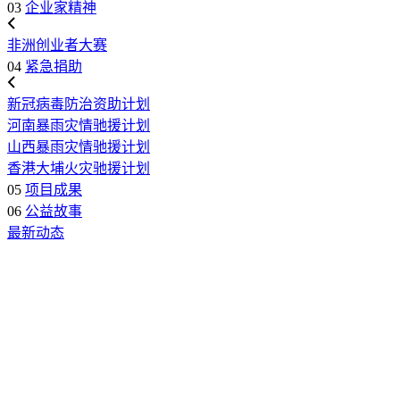
03
企业家精神
非洲创业者大赛
04
紧急捐助
新冠病毒防治资助计划
河南暴雨灾情驰援计划
山西暴雨灾情驰援计划
香港大埔火灾驰援计划
05
项目成果
06
公益故事
最新动态