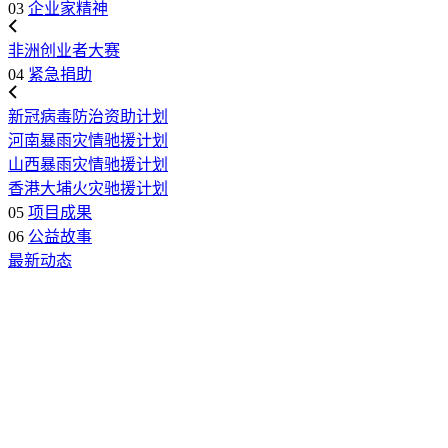
03
企业家精神
非洲创业者大赛
04
紧急捐助
新冠病毒防治资助计划
河南暴雨灾情驰援计划
山西暴雨灾情驰援计划
香港大埔火灾驰援计划
05
项目成果
06
公益故事
最新动态