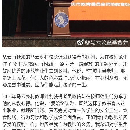
从云南赶来的马云乡村校长计划获得者熊国朝，为在校师范生
作了“乡村从教路，让我们一路芬芳一路绽放”的主题分享，并
鼓励优秀的师范毕业生去到乡村。他说，“在城里当老师，那
是锦上添花，但别人的色彩或许比你更艳丽；在乡村从教，无
疑是雪中送炭，因为你能温润孩子的一生。
2016年马云乡村教师计划获得者吴政佑与在校师范生们分享了
他的从教心得。他说，“我始终认为，既然选择了教书育人这
个职业，就理所当然、责无旁贷对每一位学生的安全卫生、饮
食起居、行为习惯和教学成绩全面负责。正如我作为教师所应
享受的权利一样，也应尽我作为教师的义务。我深知对学生负