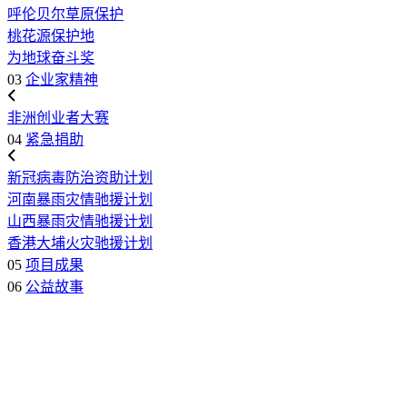
呼伦贝尔草原保护
桃花源保护地
为地球奋斗奖
03
企业家精神
非洲创业者大赛
04
紧急捐助
新冠病毒防治资助计划
河南暴雨灾情驰援计划
山西暴雨灾情驰援计划
香港大埔火灾驰援计划
05
项目成果
06
公益故事