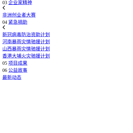
03
企业家精神
非洲创业者大赛
04
紧急捐助
新冠病毒防治资助计划
河南暴雨灾情驰援计划
山西暴雨灾情驰援计划
香港大埔火灾驰援计划
05
项目成果
06
公益故事
最新动态