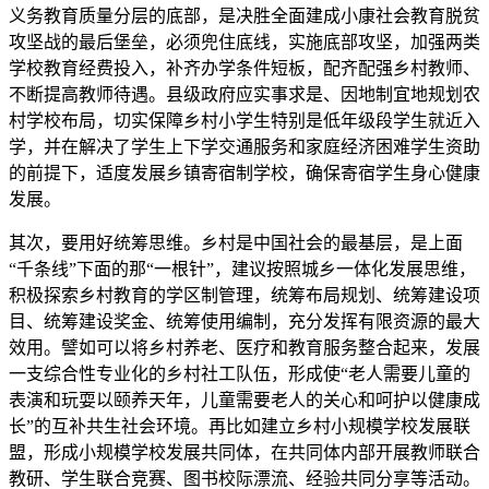
义务教育质量分层的底部，是决胜全面建成小康社会教育脱贫
攻坚战的最后堡垒，必须兜住底线，实施底部攻坚，加强两类
学校教育经费投入，补齐办学条件短板，配齐配强乡村教师、
不断提高教师待遇。县级政府应实事求是、因地制宜地规划农
村学校布局，切实保障乡村小学生特别是低年级段学生就近入
学，并在解决了学生上下学交通服务和家庭经济困难学生资助
的前提下，适度发展乡镇寄宿制学校，确保寄宿学生身心健康
发展。
其次，要用好统筹思维。乡村是中国社会的最基层，是上面
“千条线”下面的那“一根针”，建议按照城乡一体化发展思维，
积极探索乡村教育的学区制管理，统筹布局规划、统筹建设项
目、统筹建设奖金、统筹使用编制，充分发挥有限资源的最大
效用。譬如可以将乡村养老、医疗和教育服务整合起来，发展
一支综合性专业化的乡村社工队伍，形成使“老人需要儿童的
表演和玩耍以颐养天年，儿童需要老人的关心和呵护以健康成
长”的互补共生社会环境。再比如建立乡村小规模学校发展联
盟，形成小规模学校发展共同体，在共同体内部开展教师联合
教研、学生联合竞赛、图书校际漂流、经验共同分享等活动。