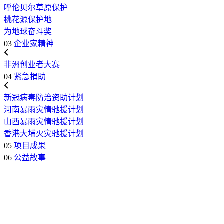
呼伦贝尔草原保护
桃花源保护地
为地球奋斗奖
03
企业家精神
非洲创业者大赛
04
紧急捐助
新冠病毒防治资助计划
河南暴雨灾情驰援计划
山西暴雨灾情驰援计划
香港大埔火灾驰援计划
05
项目成果
06
公益故事