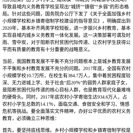
导致县域内义务教育学校呈现出“城挤”“镇宿”“乡弱”的形态格
局。针对这些问题，国务院办公厅下发了《关于全面加强乡村
小规模学校和乡镇寄宿制学校建设的指导意见》，明确提出到
2020年，基本补齐两类学校短板，进一步振兴乡村教育，基本
实现县域内城乡义务教育一体化发展。这一决策部署可谓及时
雨、雪中炭，对于阻断农村贫困代际传递、让农村学生获得公
平而有质量的教育有十分重要的战略意义。
当前，我国教育发展不平衡不充分问题根本上是城乡教育发展
不平衡和乡村教育发展不充分的问题。2017年底，全国有农村
小规模学校10.7万所，在校生有384.7万人，集中着贫困程度较
深、无力进城上学、处于社会“后20％”的弱势人群家庭子女，
是阻断贫困代际传递的核心目标人群，也是教育现代化最难啃
的硬骨头。同时，2017年底农村小学寄宿生达934.6万人，占
农村小学生总数的14.1％，面临交通、食宿安全和学习、情感
危机等挑战。要全面落实文件精神，办好公平优质的农村义务
教育，必须确立三种思维：
首先，要坚持底线思维。乡村小规模学校和乡镇寄宿制学校是