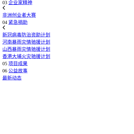
03
企业家精神
非洲创业者大赛
04
紧急捐助
新冠病毒防治资助计划
河南暴雨灾情驰援计划
山西暴雨灾情驰援计划
香港大埔火灾驰援计划
05
项目成果
06
公益故事
最新动态