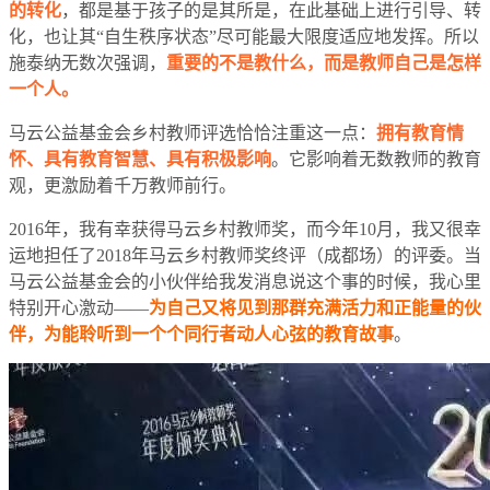
的转化
，都是基于孩子的是其所是，在此基础上进行引导、转
化，也让其“自生秩序状态”尽可能最大限度适应地发挥。所以
施泰纳无数次强调，
重要的不是教什么，而是教师自己是怎样
一个人。
马云公益基金会乡村教师评选恰恰注重这一点：
拥有教育情
怀、具有教育智慧、具有积极影响
。它影响着无数教师的教育
观，更激励着千万教师前行。
2016年，我有幸获得马云乡村教师奖，而今年10月，我又很幸
运地担任了2018年马云乡村教师奖终评（成都场）的评委。当
马云公益基金会的小伙伴给我发消息说这个事的时候，我心里
特别开心激动——
为自己又将见到那群充满活力和正能量的伙
伴，为能聆听到一个个同行者动人心弦的教育故事
。