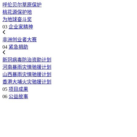
呼伦贝尔草原保护
桃花源保护地
为地球奋斗奖
03
企业家精神
非洲创业者大赛
04
紧急捐助
新冠病毒防治资助计划
河南暴雨灾情驰援计划
山西暴雨灾情驰援计划
香港大埔火灾驰援计划
05
项目成果
06
公益故事