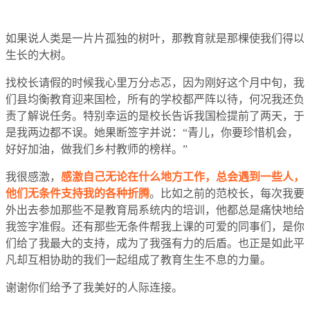
如果说人类是一片片孤独的树叶，那教育就是那棵使我们得以
生长的大树。
找校长请假的时候我心里万分忐忑，因为刚好这个月中旬，我
们县均衡教育迎来国检，所有的学校都严阵以待，何况我还负
责了解说任务。特别幸运的是校长告诉我国检提前了两天，于
是我两边都不误。她果断签字并说：“青儿，你要珍惜机会，
好好加油，做我们乡村教师的榜样。”
我很感激，
感激自己无论在什么地方工作，总会遇到一些人，
他们无条件支持我的各种折腾
。比如之前的范校长，每次我要
外出去参加那些不是教育局系统内的培训，他都总是痛快地给
我签字准假。还有那些无条件帮我上课的可爱的同事们，是你
们给了我最大的支持，成为了我强有力的后盾。也正是如此平
凡却互相协助的我们一起组成了教育生生不息的力量。
谢谢你们给予了我美好的人际连接。