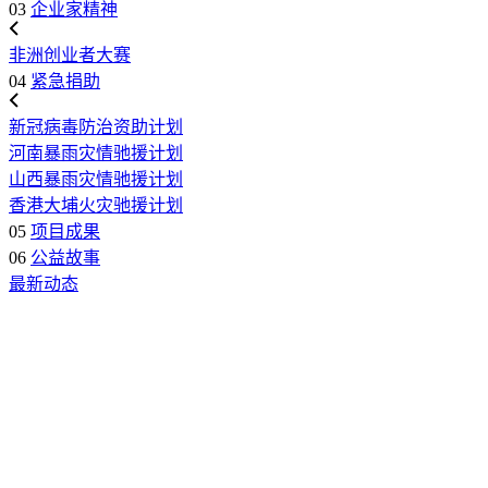
03
企业家精神
非洲创业者大赛
04
紧急捐助
新冠病毒防治资助计划
河南暴雨灾情驰援计划
山西暴雨灾情驰援计划
香港大埔火灾驰援计划
05
项目成果
06
公益故事
最新动态