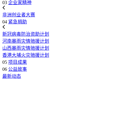
03
企业家精神
非洲创业者大赛
04
紧急捐助
新冠病毒防治资助计划
河南暴雨灾情驰援计划
山西暴雨灾情驰援计划
香港大埔火灾驰援计划
05
项目成果
06
公益故事
最新动态