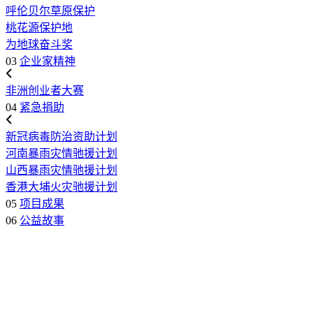
呼伦贝尔草原保护
桃花源保护地
为地球奋斗奖
03
企业家精神
非洲创业者大赛
04
紧急捐助
新冠病毒防治资助计划
河南暴雨灾情驰援计划
山西暴雨灾情驰援计划
香港大埔火灾驰援计划
05
项目成果
06
公益故事