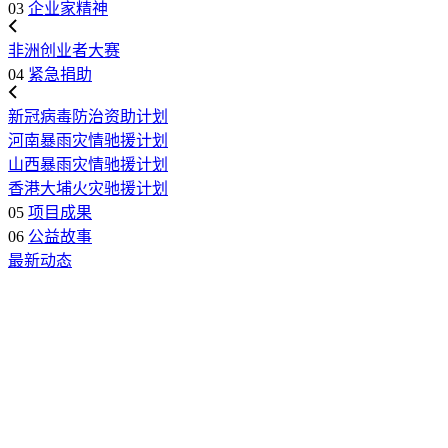
03
企业家精神
非洲创业者大赛
04
紧急捐助
新冠病毒防治资助计划
河南暴雨灾情驰援计划
山西暴雨灾情驰援计划
香港大埔火灾驰援计划
05
项目成果
06
公益故事
最新动态