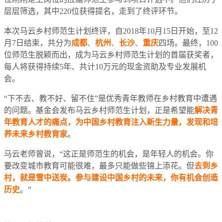
层层筛选，其中220位获得提名，走到了终评环节。
本次马云乡村师范生计划终评，自2018年10月15日开始，至12
月7日结束，共分为
成都
、
杭州
、
长沙
、
重庆
四场。最终，100
位师范生脱颖而出，成为马云乡村师范生计划的首届获奖者，
每人将获得持续5年、共计10万元的现金资助及专业发展机
会。
“下不去、教不好、留不住”是优秀青年教师在乡村教育中遭遇
的问题。基金会发布马云乡村师范生计划，正是希望能
解决青
年教育人才的痛点，为中国乡村教育注入新生力量，发现和培
养未来乡村教育家
。
马云老师曾说，“这正是师范生的机会，是年轻人的机会。你
要改变城市教育可能很难，最多只能做些锦上添花。但
去到乡
村，就是雪中送炭。参与建设中国乡村的未来，你有机会创造
历史
。”