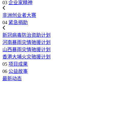
03
企业家精神
非洲创业者大赛
04
紧急捐助
新冠病毒防治资助计划
河南暴雨灾情驰援计划
山西暴雨灾情驰援计划
香港大埔火灾驰援计划
05
项目成果
06
公益故事
最新动态