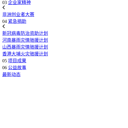
03
企业家精神
非洲创业者大赛
04
紧急捐助
新冠病毒防治资助计划
河南暴雨灾情驰援计划
山西暴雨灾情驰援计划
香港大埔火灾驰援计划
05
项目成果
06
公益故事
最新动态