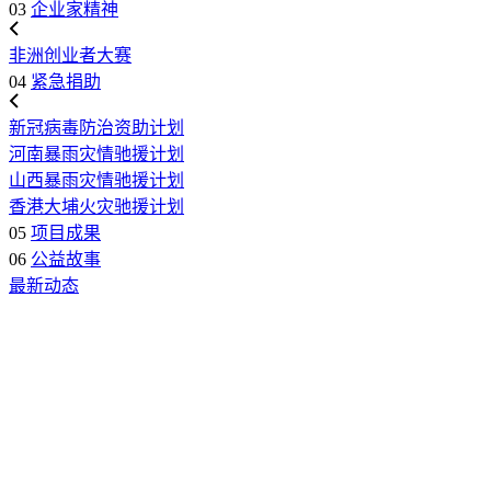
03
企业家精神
非洲创业者大赛
04
紧急捐助
新冠病毒防治资助计划
河南暴雨灾情驰援计划
山西暴雨灾情驰援计划
香港大埔火灾驰援计划
05
项目成果
06
公益故事
最新动态