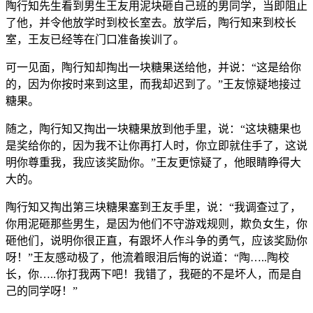
陶行知先生看到男生王友用泥块砸自己班的男同学，当即阻止
了他，并令他放学时到校长室去。放学后，陶行知来到校长
室，王友已经等在门口准备挨训了。
可一见面，陶行知却掏出一块糖果送给他，并说：“这是给你
的，因为你按时来到这里，而我却迟到了。”王友惊疑地接过
糖果。
随之，陶行知又掏出一块糖果放到他手里，说：“这块糖果也
是奖给你的，因为我不让你再打人时，你立即就住手了，这说
明你尊重我，我应该奖励你。”王友更惊疑了，他眼睛睁得大
大的。
陶行知又掏出第三块糖果塞到王友手里，说：“我调查过了，
你用泥砸那些男生，是因为他们不守游戏规则，欺负女生，你
砸他们，说明你很正直，有跟坏人作斗争的勇气，应该奖励你
呀！”王友感动极了，他流着眼泪后悔的说道：“陶…..陶校
长，你…..你打我两下吧！我错了，我砸的不是坏人，而是自
己的同学呀！”