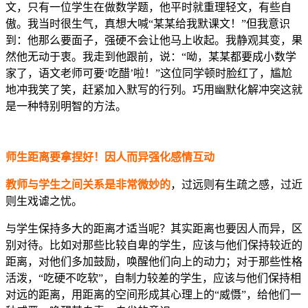
文，只有一位学生在做数学题，他平时就重理轻文，有些自
傲。我当时很生气，真想大喊“某某给我默课文！”但我意识
到：他那么要面子，强硬不会让他马上收起。我静观其变，果
然他无动于衷。我走到他跟前，说：“呦，某某都要成小数学
家了，语文老师可要‘吃醋’啦！”这位同学顿时脸红了，尴尬
地冲我笑了笑，赶紧加入默写的行列。巧用幽默化解冲突这就
是一种特别明智的方法。
师生距离要拿捏好！因人而异强化感情互动
教师与学生之间关系是非常微妙的
，过远则有生疏之感，过近
则生戏谑之忧。
与学生保持多大的距离才适当呢？其实距离也要因人而异，区
别对待。比如对那些比较自卑的学生，应该与他们保持较近的
距离，对他们多加鼓励，唤醒他们向上的动力；对于那些性格
活泼，“吃硬不吃软”，自制力较差的学生，应该与他们保持相
对远的距离，用距离的空间形成其心理上的“威慑”，给他们一