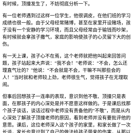
有时候，顶撞发生了，不妨彻底分析一下。
有一位老师遇到过这样一位学生，他很调皮，在他们班的学习
成绩也很一般。由于父母经常赌博，甚至在家里开设赌场，孩
子没有一个安静的学习环境，而且父母经常由于输钱而吵架，
有时候就会拿孩子撒气，家庭的影响使孩子的心灵留下大的创
伤。
有一天上课，孩子心不在焉，这个老师就把他叫起来回答问
题，孩子站起来大声说：“我不会！”老师说：“不会，怎么还
理直气壮的？”他说：“不会就是不会，干嘛不叫那些会的
人！”当时就和老师较上劲，老师很生气，觉得孩子在无理取
闹。
但事后回想孩子一连串的表现，意识到他不敬、顶撞只是表
面，在那孩子的内心深处是并不愿意这样做的。于是课后找那
个孩子谈话，谈话过程中老师没有责备他的“不敬”，而是从内
心深处了解孩子顶撞老师的原因，看到老师并没有要批评他的
意思。课后，这位老师深入这个孩子的家里，和家长做了一次
长谈，家长也意识到了自己的做法给孩子带来的伤害，从那以