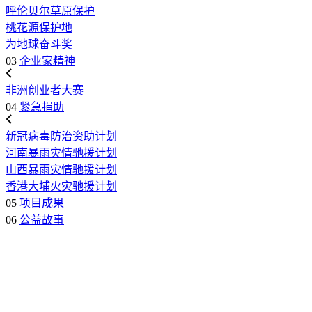
呼伦贝尔草原保护
桃花源保护地
为地球奋斗奖
03
企业家精神
非洲创业者大赛
04
紧急捐助
新冠病毒防治资助计划
河南暴雨灾情驰援计划
山西暴雨灾情驰援计划
香港大埔火灾驰援计划
05
项目成果
06
公益故事