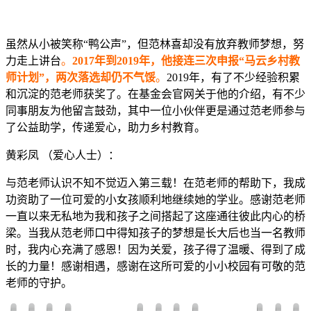
虽然从小被笑称“鸭公声”，但范林喜却没有放弃教师梦想，努
力走上讲台
。
2017年到2019年，他接连三次申报“马云乡村教
师计划”，两次落选却仍不气馁
。
2019年，有了不少经验积累
和沉淀的范老师获奖了。在基金会官网关于他的介绍，有不少
同事朋友为他留言鼓劲，其中一位小伙伴更是通过范老师参与
了公益助学，传递爱心，助力乡村教育。
黄彩凤 （爱心人士）：
与范老师认识不知不觉迈入第三载！在范老师的帮助下，我成
功资助了一位可爱的小女孩顺利地继续她的学业。感谢范老师
一直以来无私地为我和孩子之间搭起了这座通往彼此内心的桥
梁。当我从范老师口中得知孩子的梦想是长大后也当一名教师
时，我内心充满了感恩！因为关爱，孩子得了温暖、得到了成
长的力量！感谢相遇，感谢在这所可爱的小小校园有可敬的范
老师的守护。