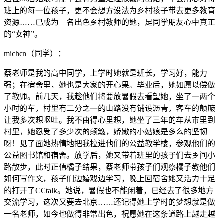
班上的每一位孩子，更不会想方设法为乡村孩子带去更多教育
资源……已成为一名出色乡村教师的她，是同学朋友心中真正
的“女神”。
michen（同学）：
蔡老师是我的高中同学，上学时她就是班长，学习好，能力
强；在宿舍里，她也是大家的开心果。毕业后，她如愿以偿做
了教师。前几天，我趁他们将要放暑假去看望她，坐了一两个
小时的车，村里有二分之一的山路没有铺设沥青，客车的颠簸
让我多次想呕吐。我不由得心里想，她坐了三年的车从市里到
村里，她忍受了多少次的颠簸，娇嫩的小姑娘是多么的坚韧
呀！见了面她热情地把我拉进他们的公益教学楼，参观他们的
公益图书馆和宿舍。放学后，她又带着班里的孩子们去乡间小
路散步，此时正值橘子结果，蔡老师带孩子们观察橘子教他们
如何写作文，孩子们边嬉戏边学习，晚上回宿舍她又活力十足
的打开了CCtalk。她说，暑假也不能闲着，已经去了很多地方
交流学习，这次又要去北京……还记得她上学时的梦想就是做
一名老师，如今也做得非常出色，祝愿她在这条道路上越走越