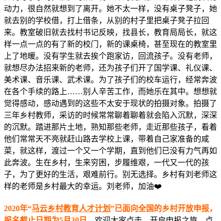
动力，很自然就想到了离开。她不太一样，没有桌子凳子，她
就去别的学校借，打上借条，从别的村子里把桌子凳子拉回
来。教室破旧就去找村书记反映，找县长，教育局局长，就这
样一点一点的有了新的校门，新的课桌椅，甚至现在的教室里
上了地暖。没有学生就去挨个跑家访，回流孩子。没有老师，
就想尽办法招来新的老师，还为孩子们开了国学课、礼仪课、
美术课、音乐课、武术课。为了孩子们的校车运行，经常奔波
在各个手续的路上……别人辛苦工作，而她乐在其中。想想就
觉得感动，感动遇到的这些不太安于现状的拍摄对象。拍摄了
三年乡村教师，采访的时候常常聊着聊着就会陷入沉默，深深
的沉默。踏进那片土地，熟知那些老师，走近那些孩子，看着
他们常常天不亮就赶山路去学校上课，带着自己家准备的咸
菜，就这样，渡过一个又一个学期，直到他们已没有力气再如
此奔波。生在乡村，生来穷困，步履维艰，一代又一代的孩
子，为了更好的生活，艰难前行。别无选择。乡村有刘老师这
样的老师是乡村最大的幸运。刘老师，加油❤️
2020年“
马云乡村教育人才计划
”已面向全国的乡村开放申报，
报名截止日期为5月30日。
欢迎大家点击，开启申报之旅，点