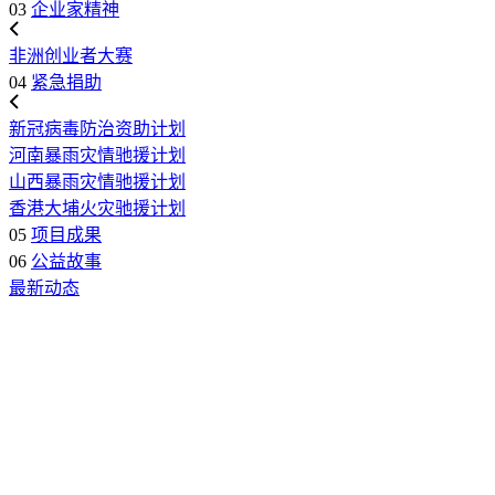
03
企业家精神
非洲创业者大赛
04
紧急捐助
新冠病毒防治资助计划
河南暴雨灾情驰援计划
山西暴雨灾情驰援计划
香港大埔火灾驰援计划
05
项目成果
06
公益故事
最新动态