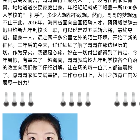
围同事朋友而言，哥哥算得上成功人士了，没有任何家庭背
景，地地道道农民家庭出身，年纪轻轻就成了岷县一所1000多
人学校的“一把手”，多少人想都不敢想。然而，哥哥的梦想远
不止于此，2016年，海南省面向全国招聘人才，哥哥毅然辞去
岷县维新九年制校长一职，可以说是过五关斩六将，最终夺
魁，孤身一人，远赴两千多公里之外的陌生环境，开始了新的
征程。三年后的今天，详详细细了解了哥哥在那边经历的一
切，作为兄弟，我很是心疼，好在一切付出都得到了肯定。今
年暑假，有幸去了一趟海南，哥哥就湾岭九年制学校各个角落
的改变向我们做了仔细讲解，让在场的每一位亲人都被震撼
了。愿哥哥家庭美满幸福，工作蒸蒸日上，为国之教育正向发
展尽一份力！