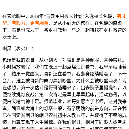
在表弟眼中，2019年“马云乡村校长计划”入选校长包瑞，
有才
华、有毅力，更有胆色
，是从小到大的榜样。在包瑞的感染
下，表弟也成为了一名乡村教师，与之一起耕耘在乡村教育的
沃土上。
幽灵（表弟） ：
包瑞是我的表哥，从小到大，对表哥是各种佩服，各种崇拜。
小时候放暑假，我们在晚上一起点煤油灯看书，我早早就睡着
了，结果一觉醒来，哥哥还在看书，我翻身继续睡着了，不一
会儿，准会被哥哥的舞刀弄剑吵醒。为什么会被吵醒两次？现
在想想，第一次估计是哥哥瞌睡来了，出去院子里提提神，以
便继续挑灯夜战；第二次肯定是早上早早起床，活动筋骨，以
便白天精气神十足。师范毕业，表哥如愿当了老师，这对我来
说，简直如大海上的灯塔一般，有了明确的前进方向，现在我
已在国定贫困县的岷县农村初中从教12年，并取得了不错的成
绩，也算实现了人生目标。在我们岷县，相对于同龄人或者周