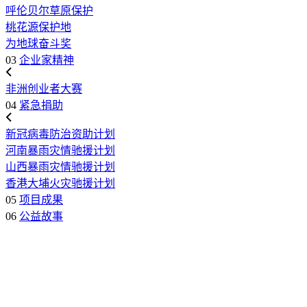
呼伦贝尔草原保护
桃花源保护地
为地球奋斗奖
03
企业家精神
非洲创业者大赛
04
紧急捐助
新冠病毒防治资助计划
河南暴雨灾情驰援计划
山西暴雨灾情驰援计划
香港大埔火灾驰援计划
05
项目成果
06
公益故事