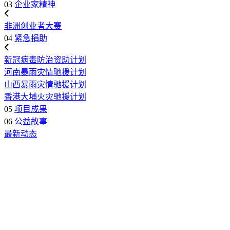
03
企业家精神
非洲创业者大赛
04
紧急捐助
新冠病毒防治资助计划
河南暴雨灾情驰援计划
山西暴雨灾情驰援计划
香港大埔火灾驰援计划
05
项目成果
06
公益故事
最新动态