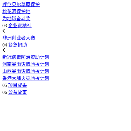
呼伦贝尔草原保护
桃花源保护地
为地球奋斗奖
03
企业家精神
非洲创业者大赛
04
紧急捐助
新冠病毒防治资助计划
河南暴雨灾情驰援计划
山西暴雨灾情驰援计划
香港大埔火灾驰援计划
05
项目成果
06
公益故事