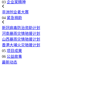
03
企业家精神
非洲创业者大赛
04
紧急捐助
新冠病毒防治资助计划
河南暴雨灾情驰援计划
山西暴雨灾情驰援计划
香港大埔火灾驰援计划
05
项目成果
06
公益故事
最新动态